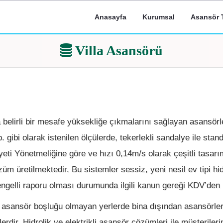
Anasayfa
Kurumsal
Asansör T
Villa Asansörü
ya belirli bir mesafe yüksekliğe çıkmalarını sağlayan asansörle
vb. gibi olarak istenilen ölçülerde, tekerlekli sandalye ile stan
eti Yönetmeliğine göre ve hızı 0,14m/s olarak çeşitli tasar
m üretilmektedir. Bu sistemler sessiz, yeni nesil ev tipi hid
 engelli raporu olması durumunda ilgili kanun gereği KDV’den 
a asansör boşluğu olmayan yerlerde bina dışından asansörler,
lerdir. Hidrolik ve elektrikli asansör çözümleri ile müşteriler