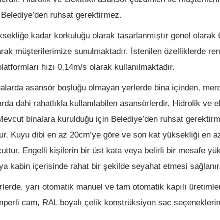
 Belediye’den ruhsat gerektirmez.
 yüksekliğe kadar korkuluğu olarak tasarlanmıştır genel olara
arak müşterilerimize sunulmaktadır. İstenilen özelliklerde re
platformları hızı 0,14m/s olarak kullanılmaktadır.
binalarda asansör boşluğu olmayan yerlerde bina içinden, mer
rda dahi rahatlıkla kullanılabilen asansörlerdir. Hidrolik ve e
 Mevcut binalara kurulduğu için Belediye’den ruhsat gerekti
ttur. Kuyu dibi en az 20cm’ye göre ve son kat yüksekliği en
uttur. Engelli kişilerin bir üst kata veya belirli bir mesafe 
eya kabin içerisinde rahat bir şekilde seyahat etmesi sağlanır
örlerde, yarı otomatik manuel ve tam otomatik kapılı üretim
perli cam, RAL boyalı çelik konstrüksiyon sac seçeneklerimiz