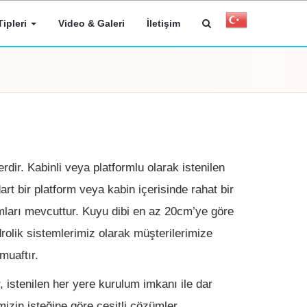
ipleri
Video & Galeri
İletişim
rdir. Kabinli veya platformlu olarak istenilen
dart bir platform veya kabin içerisinde rahat bir
ımları mevcuttur. Kuyu dibi en az 20cm’ye göre
rolik sistemlerimiz olarak müşterilerimize
muaftır.
 istenilen her yere kurulum imkanı ile dar
imizin isteğine göre çeşitli çözümler